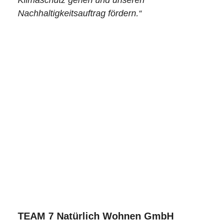
Klimaschutz gehen und unseren
Nachhaltigkeitsauftrag fördern.“
-Dir.in Mag.a Dagmar Inzinger-Dorfer,
Vorständin Raiffeisenbank Region Ried
TEAM 7 Natürlich Wohnen GmbH