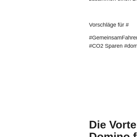
Vorschläge für #
#GemeinsamFahren
#CO2 Sparen #do
Die Vort
Domino f