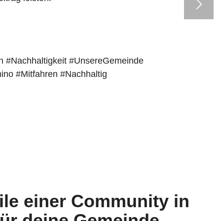
 #Nachhaltigkeit #UnsereGemeinde
mino
#Mitfahren
#Nachhaltig
eile einer Community in
ür deine Gemeinde